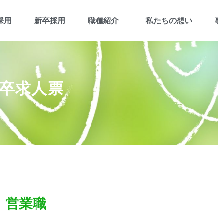
採用
新卒採用
職種紹介
私たちの想い
卒求人票
 営業職