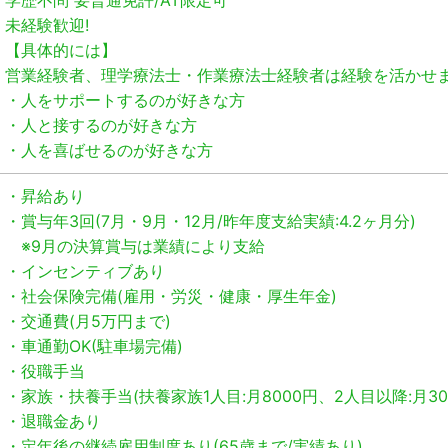
学歴不問 要普通免許/AT限定可
未経験歓迎!
【具体的には】
営業経験者、理学療法士・作業療法士経験者は経験を活かせま
・人をサポートするのが好きな方
・人と接するのが好きな方
・人を喜ばせるのが好きな方
・昇給あり
・賞与年3回(7月・9月・12月/昨年度支給実績:4.2ヶ月分)
※9月の決算賞与は業績により支給
・インセンティブあり
・社会保険完備(雇用・労災・健康・厚生年金)
・交通費(月5万円まで)
・車通勤OK(駐車場完備)
・役職手当
・家族・扶養手当(扶養家族1人目:月8000円、2人目以降:月30
・退職金あり
・定年後の継続雇用制度あり(65歳まで/実績あり)