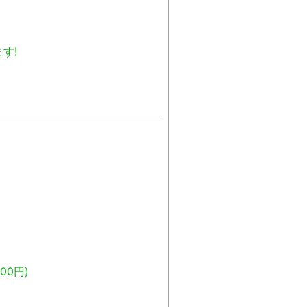
す!
00円)