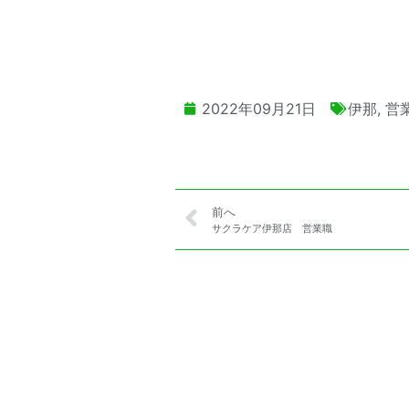
2022年09月21日
伊那
,
営
前へ
サクラケア伊那店 営業職