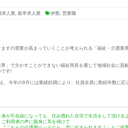
用求人票
,
新卒求人票
伊那
,
営業職
すますの需要が高まっていくことが考えられる「福祉・介護業
業界」で欠かすことができない福祉用具を通じて地域社会に貢
です!
加え、今年の9月には業績好調により、社員全員に勤続年数に応
体が不自由になっても、住み慣れた自宅で生活をして頂ける
ご利用者の声に親身に耳を傾けて
『こちらの介護用ベッドなら、楽に起きられますよ』とご提