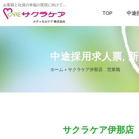
お客様と社員の幸福の実現に向けて...
TOP
中途
中途採用求人票
,
新
ホーム
»
サクラケア伊那店 営業職
サクラケア伊那店